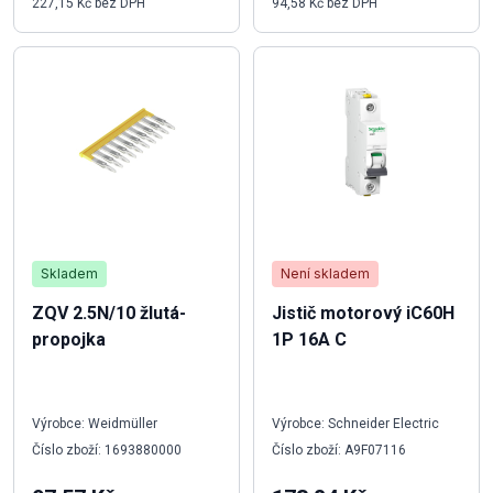
227,15 Kč bez DPH
94,58 Kč bez DPH
Skladem
Není skladem
ZQV 2.5N/10 žlutá-
Jistič motorový iC60H
propojka
1P 16A C
Výrobce: Weidmüller
Výrobce: Schneider Electric
Číslo zboží: 1693880000
Číslo zboží: A9F07116