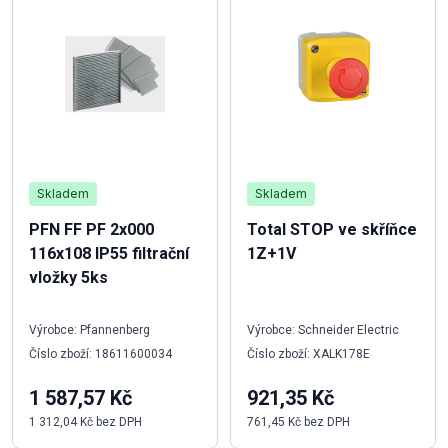
Skladem
Skladem
PFN FF PF 2x000
Total STOP ve skříňce
116x108 IP55 filtrační
1Z+1V
vložky 5ks
Výrobce: Pfannenberg
Výrobce: Schneider Electric
Číslo zboží: 18611600034
Číslo zboží: XALK178E
1 587,57 Kč
921,35 Kč
1 312,04 Kč bez DPH
761,45 Kč bez DPH