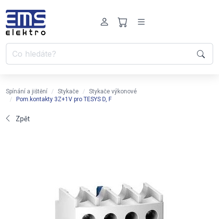
Spínání a jištění
Stykače
Stykače výkonové
Pom.kontakty 3Z+1V pro TESYS D, F
Zpět