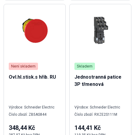
Není skladem
Skladem
Ovl.hl.stisk.s hřib. RU
Jednostranná patice
3P třmenová
Výrobce: Schneider Electric
Výrobce: Schneider Electric
Číslo zboží: ZB5AS844
Číslo zboží: RXZE2S111M
348,44 Kč
144,41 Kč
287,97 Kč bez DPH
119,35 Kč bez DPH