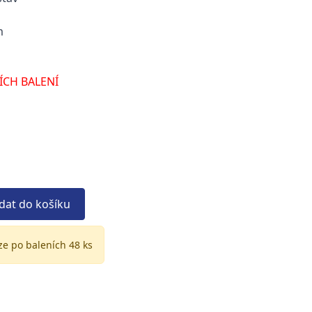
m
ÍCH BALENÍ
idat do košíku
ze po baleních 48 ks