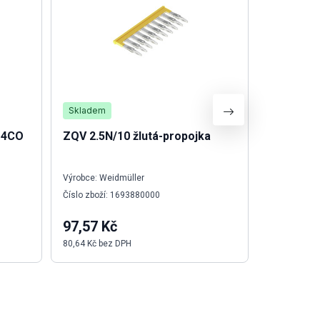
Skladem
Není skla
 4CO
ZQV 2.5N/10 žlutá-propojka
Zdroj PR
Výrobce: Weidmüller
Výrobce: We
Číslo zboží: 1693880000
Číslo zboží:
97,57 Kč
522,28 
80,64 Kč bez DPH
431,64 Kč b