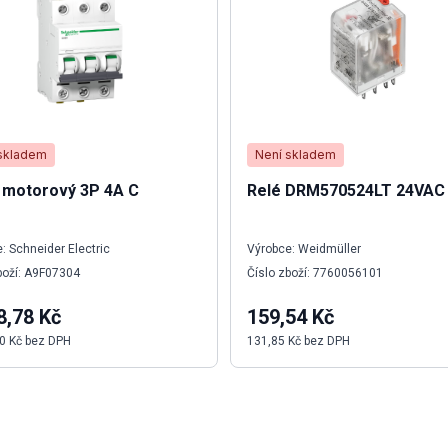
skladem
Není skladem
č motorový 3P 4A C
Relé DRM570524LT 24VAC
: Schneider Electric
Výrobce: Weidmüller
boží: A9F07304
Číslo zboží: 7760056101
8,78 Kč
159,54 Kč
0 Kč bez DPH
131,85 Kč bez DPH