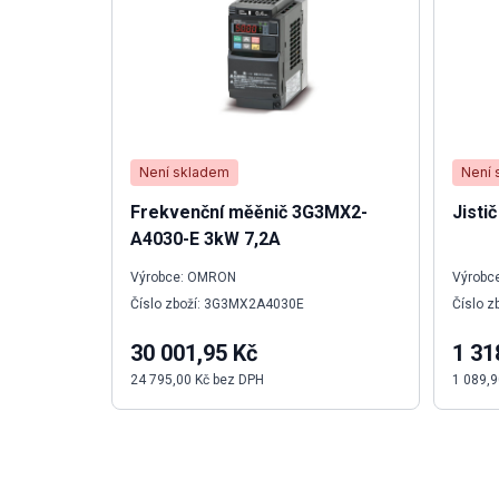
Není skladem
Není 
Frekvenční měěnič 3G3MX2-
Jisti
A4030-E 3kW 7,2A
Výrobce: OMRON
Výrobce
Číslo zboží: 3G3MX2A4030E
Číslo z
30 001,95 Kč
1 31
24 795,00 Kč bez DPH
1 089,9