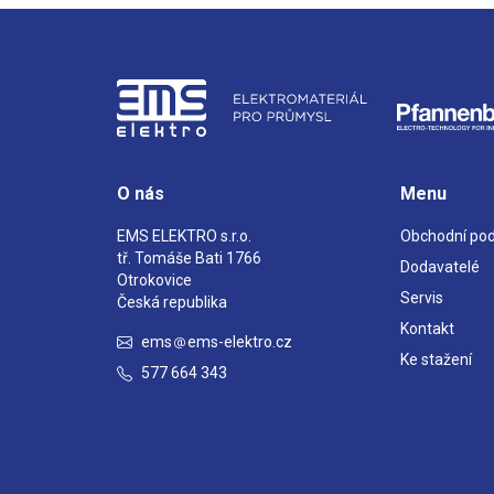
O nás
Menu
EMS ELEKTRO s.r.o.
Obchodní po
tř. Tomáše Bati 1766
Dodavatelé
Otrokovice
Servis
Česká republika
Kontakt
ems
ems-elektro.cz
Ke stažení
577 664 343