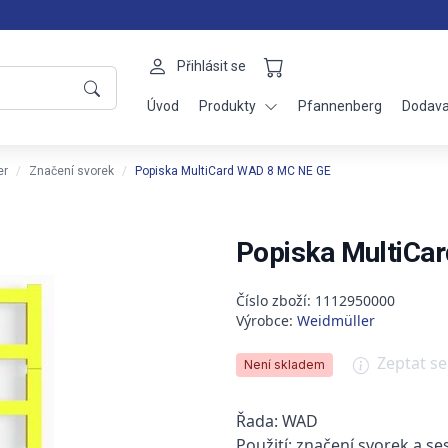
Přihlásit se
Úvod
Produkty
Pfannenberg
Dodava
er
Značení svorek
Popiska MultiCard WAD 8 MC NE GE
Popiska MultiCa
Číslo zboží: 1112950000
Výrobce:
Weidmüller
Zeptat s
Není skladem
Řada: WAD
Použití: značení svorek a se