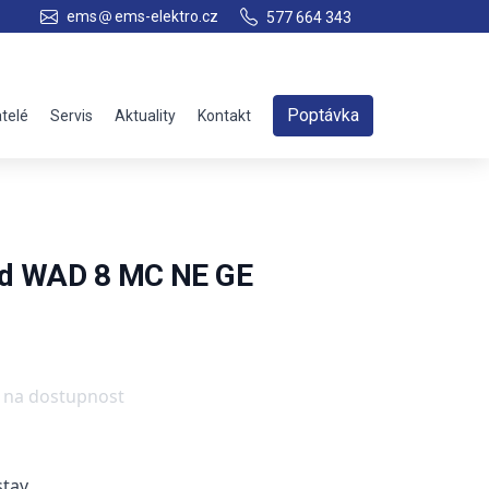
ems
ems-elektro.cz
577 664 343
Poptávka
telé
Servis
Aktuality
Kontakt
rd WAD 8 MC NE GE
e na dostupnost
stav