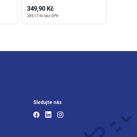
349,90 Kč
93,58 K
289,17 Kč bez DPH
77,34 Kč be
Sledujte nás