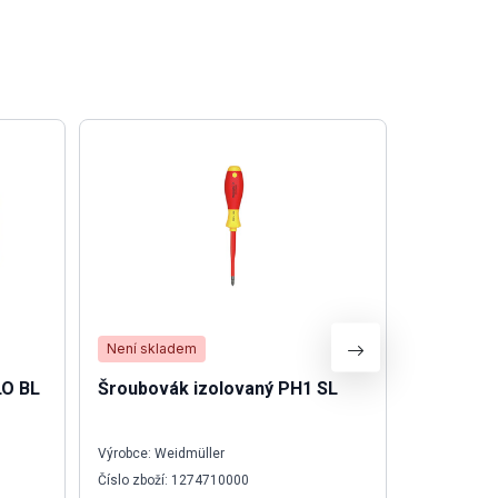
Není skladem
Není skla
LO BL
Šroubovák izolovaný PH1 SL
Relé min
Výrobce: Weidmüller
Výrobce: Sch
Číslo zboží: 1274710000
Číslo zboží