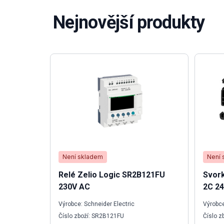
Nejnovější produkty
Není skladem
Není 
Relé Zelio Logic SR2B121FU
Svork
230V AC
2C 24
Výrobce: Schneider Electric
Výrobce
Číslo zboží: SR2B121FU
Číslo z