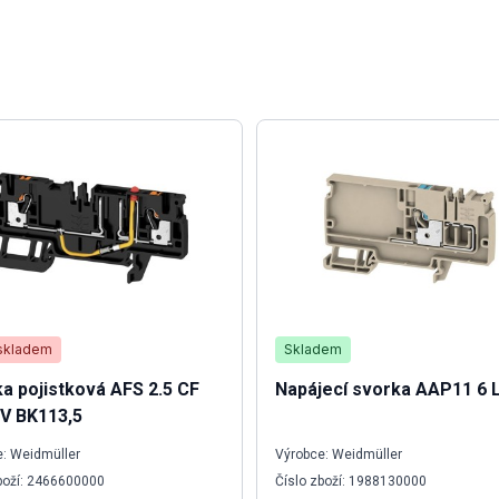
skladem
Skladem
a pojistková AFS 2.5 CF
Napájecí svorka AAP11 6 
V BK113,5
: Weidmüller
Výrobce: Weidmüller
boží: 2466600000
Číslo zboží: 1988130000