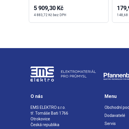
5 909,30 Kč
179,
4 883,72 Kč bez DPH
148,68
O nás
Menu
EMS ELEKTRO s.r.o.
Obchodní po
tř. Tomáše Bati 1766
Dodavatelé
Otrokovice
Servis
Česká republika