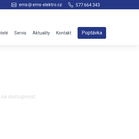
ems
ems-elektro.cz
577 664 343
Poptávka
telé
Servis
Aktuality
Kontakt
e na dostupnost