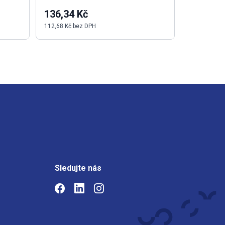
136,34 Kč
17,27 K
112,68 Kč bez DPH
14,27 Kč be
Sledujte nás