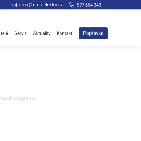
ems
ems-elektro.cz
577 664 343
Poptávka
telé
Servis
Aktuality
Kontakt
e na dostupnost