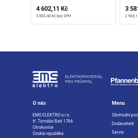
4 602,11 Kč
3 58
3 803,40 Kč bez DPH
2 960,1
O nás
Menu
EMS ELEKTRO s.r.o.
Obchodní po
tř. Tomáše Bati 1766
Dodavatelé
Otrokovice
Servis
Česká republika