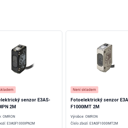
skladem
Není skladem
lektrický senzor E3AS-
Fotoelektrický senzor E3
0IPN 2M
F1000IMT 2M
e: OMRON
Výrobce: OMRON
zboží: E3ASF1000IPN2M
Číslo zboží: E3ASF1000IMT2M