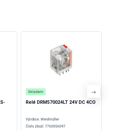
Skladem
Skladem
AS-
Relé DRM570024LT 24V DC 4CO
Svorka W
Výrobce: Weidmüller
Výrobce: We
Číslo zboží: 7760056097
Číslo zboží: