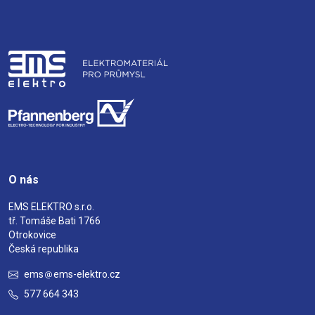
O nás
EMS ELEKTRO s.r.o.
tř. Tomáše Bati 1766
Otrokovice
Česká republika
ems
ems-elektro.cz
577 664 343