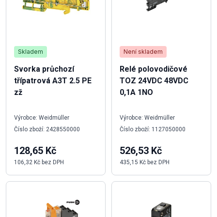
Skladem
Není skladem
Svorka průchozí
Relé polovodičové
třípatrová A3T 2.5 PE
TOZ 24VDC 48VDC
zž
0,1A 1NO
Výrobce: Weidmüller
Výrobce: Weidmüller
Číslo zboží: 2428550000
Číslo zboží: 1127050000
128,65 Kč
526,53 Kč
106,32 Kč bez DPH
435,15 Kč bez DPH