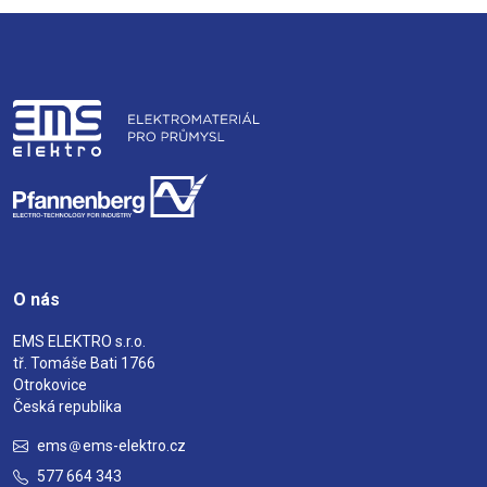
O nás
EMS ELEKTRO s.r.o.
tř. Tomáše Bati 1766
Otrokovice
Česká republika
ems
ems-elektro.cz
577 664 343