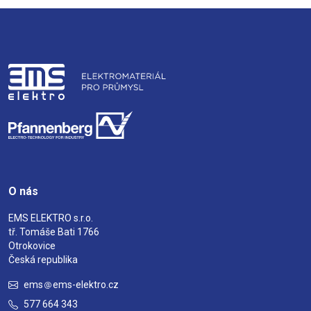
O nás
EMS ELEKTRO s.r.o.
tř. Tomáše Bati 1766
Otrokovice
Česká republika
ems
ems-elektro.cz
577 664 343