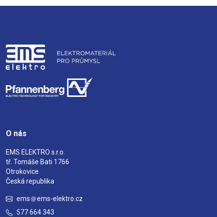
O nás
EMS ELEKTRO s.r.o.
tř. Tomáše Bati 1766
Otrokovice
Česká republika
ems
ems-elektro.cz
577 664 343