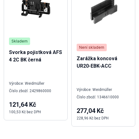
Skladem
Není skladem
Svorka pojistková AFS
Zarážka koncová
4 2C BK černá
UR20-EBK-ACC
Výrobce: Weidmüller
Výrobce: Weidmüller
Číslo zboží: 2429860000
Číslo zboží: 1346610000
121,64 Kč
277,04 Kč
100,53 Kč bez DPH
228,96 Kč bez DPH