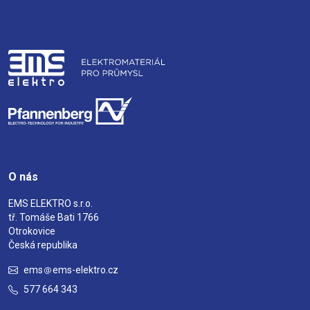
O nás
EMS ELEKTRO s.r.o.
tř. Tomáše Bati 1766
Otrokovice
Česká republika
ems
ems-elektro.cz
577 664 343