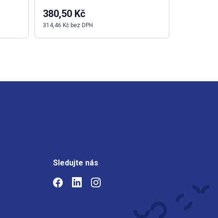
380,50 Kč
286,96 
314,46 Kč bez DPH
237,16 Kč b
Sledujte nás