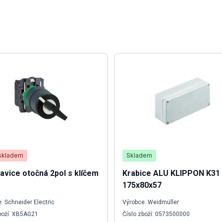
skladem
Skladem
lavice otočná 2pol s klíčem
Krabice ALU KLIPPON K31
175x80x57
: Schneider Electric
Výrobce: Weidmüller
boží: XB5AG21
Číslo zboží: 0573500000