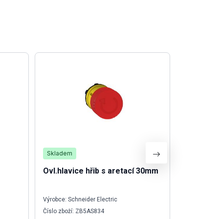
Skladem
Není skla
Ovl.hlavice hřib s aretací 30mm
Relé mini
s LED
Výrobce: Schneider Electric
Výrobce: Sch
Číslo zboží: ZB5AS834
Číslo zboží