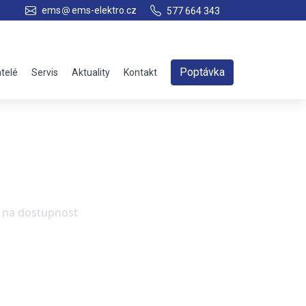
ems
ems-elektro.cz
577 664 343
Poptávka
telé
Servis
Aktuality
Kontakt
e na dostupnost