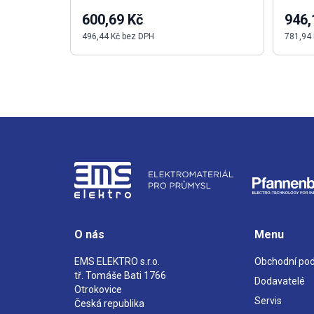
600,69 Kč
946,
496,44 Kč bez DPH
781,94
O nás
Menu
EMS ELEKTRO s.r.o.
Obchodní po
tř. Tomáše Bati 1766
Dodavatelé
Otrokovice
Servis
Česká republika