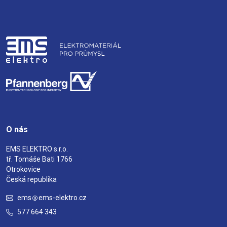
O nás
EMS ELEKTRO s.r.o.
tř. Tomáše Bati 1766
Otrokovice
Česká republika
ems
ems-elektro.cz
577 664 343