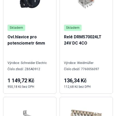
Skladem
Skladem
Ovl.hlavice pro
Relé DRM570024LT
potenciometr 6mm
24V DC 4CO
Výrobce: Schneider Electric
Výrobce: Weidmüller
Číslo zboží: ZB5AD912
Číslo zboží: 7760056097
1 149,72 Kč
136,34 Kč
950,18 Kč bez DPH
112,68 Kč bez DPH