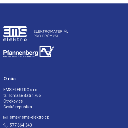
O nás
EMS ELEKTRO s.r.o.
tř. Tomáše Bati 1766
Otrokovice
Česká republika
ems
ems-elektro.cz
577 664 343