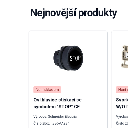
Nejnovější produkty
Není skladem
Není 
Ovl.hlavice stiskací se
Svork
symbolem "STOP" CE
W/O 
Výrobce: Schneider Electric
Výrobce
Číslo zboží: ZB5AA234
Číslo z