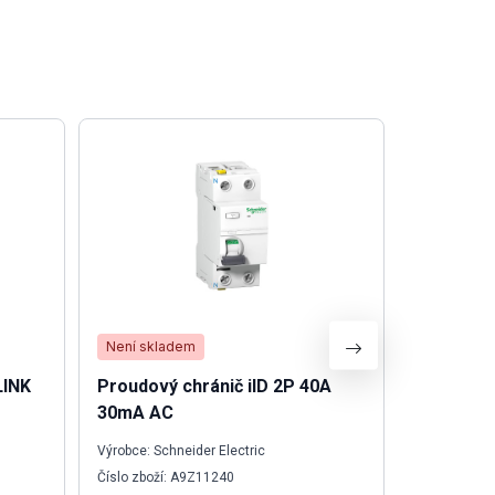
Není skladem
Skladem
LINK
Proudový chránič iID 2P 40A
Svorka P
30mA AC
Výrobce: Schneider Electric
Výrobce: We
Číslo zboží: A9Z11240
Číslo zboží: