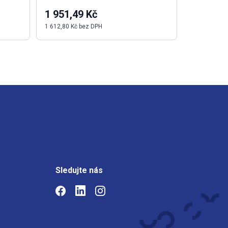
1 951,49 Kč
47,81 K
1 612,80 Kč bez DPH
39,51 Kč be
Sledujte nás