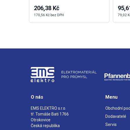
206,38 Kč
95,6
170,56 Kč bez DPH
79,02 K
O nás
Menu
EMS ELEKTRO s.r.o.
Obchodní po
tř. Tomáše Bati 1766
Dodavatelé
Otrokovice
Servis
Česká republika