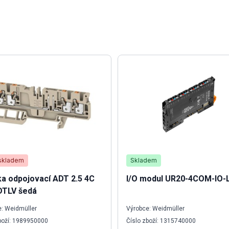
skladem
Skladem
a odpojovací ADT 2.5 4C
I/O modul UR20-4COM-IO-
DTLV šedá
: Weidmüller
Výrobce: Weidmüller
boží: 1989950000
Číslo zboží: 1315740000