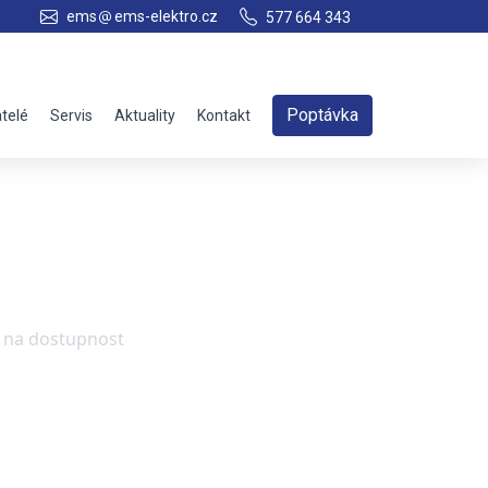
ems
ems-elektro.cz
577 664 343
Poptávka
telé
Servis
Aktuality
Kontakt
e na dostupnost