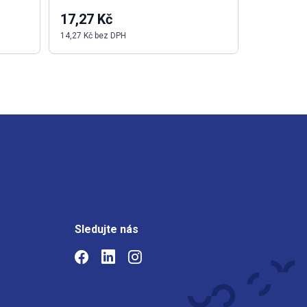
17,27 Kč
164,00 
14,27 Kč bez DPH
135,54 Kč b
Sledujte nás