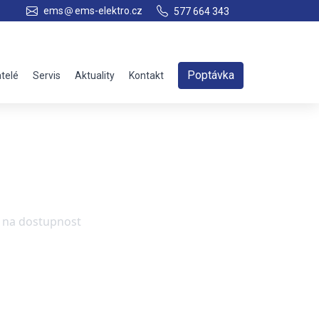
ems
ems-elektro.cz
577 664 343
Poptávka
telé
Servis
Aktuality
Kontakt
e na dostupnost