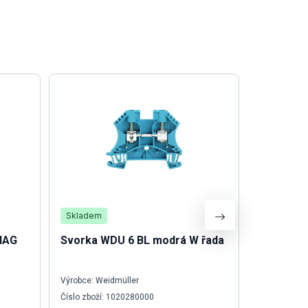
Skladem
Skladem
IAG
Svorka WDU 6 BL modrá W řada
Polosest
Výrobce: Weidmüller
Výrobce: Sch
Číslo zboží: 1020280000
Číslo zboží