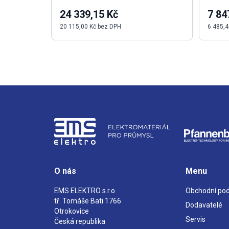
24 339,15 Kč
7 84
20 115,00 Kč bez DPH
6 485,4
O nás
Menu
EMS ELEKTRO s.r.o.
Obchodní po
tř. Tomáše Bati 1766
Dodavatelé
Otrokovice
Servis
Česká republika