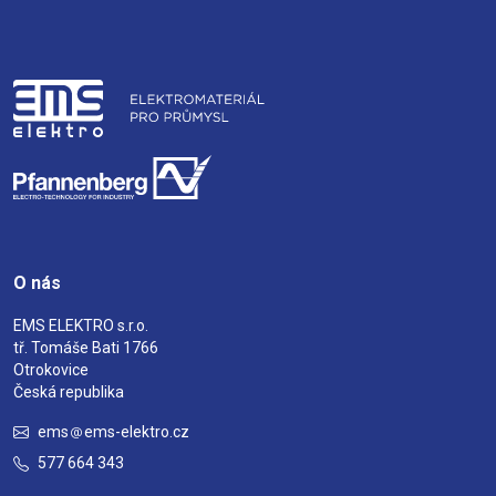
O nás
EMS ELEKTRO s.r.o.
tř. Tomáše Bati 1766
Otrokovice
Česká republika
ems
ems-elektro.cz
577 664 343