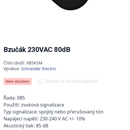
Bzučák 230VAC 80dB
Číslo zboží: XB5KSM
Výrobce:
Schneider Electric
Zeptat se na dostupnost
Není skladem
Řada: XB5
Použití: zvuková signalizace
Typ signalizace: spojitý nebo přerušovaný tón
Napájecí napětí: 230-240 V AC +/- 10%
Akustický tlak: 85 dB