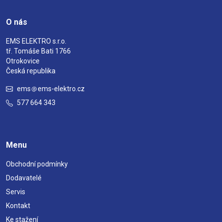
O nás
EMS ELEKTRO s.r.o.
tř. Tomáše Bati 1766
Otrokovice
Česká republika
ems
ems-elektro.cz
577 664 343
Menu
Obchodní podmínky
Dodavatelé
Servis
Kontakt
Ke stažení