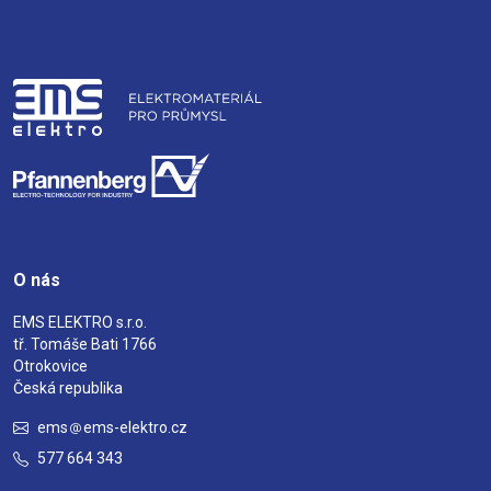
O nás
EMS ELEKTRO s.r.o.
tř. Tomáše Bati 1766
Otrokovice
Česká republika
ems
ems-elektro.cz
577 664 343