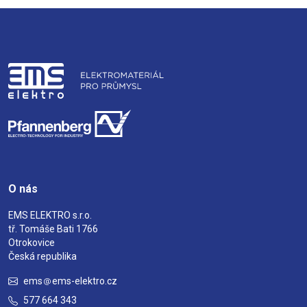
O nás
EMS ELEKTRO s.r.o.
tř. Tomáše Bati 1766
Otrokovice
Česká republika
ems
ems-elektro.cz
577 664 343