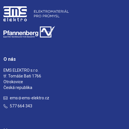
O nás
EMS ELEKTRO s.r.o.
tř. Tomáše Bati 1766
Otrokovice
Česká republika
ems
ems-elektro.cz
577 664 343