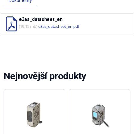
Dokumenty
e3as_datasheet_en
(19,15 mb)
e3as_datasheet_en.pdf
Nejnovější produkty