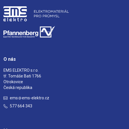
O nás
EMS ELEKTRO s.r.o.
tř. Tomáše Bati 1766
Otrokovice
Česká republika
ems
ems-elektro.cz
577 664 343