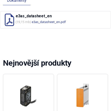
Dokumenty
e3as_datasheet_en
(19,15 mb)
e3as_datasheet_en.pdf
Nejnovější produkty