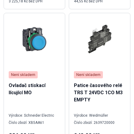
3 225,18 Kč bez DPH
44,55 Kč bez DPH
Není skladem
Není skladem
Ovladač stiskací
Patice časového relé
lícující MO
TRS T 24VDC 1CO M3
EMPTY
Výrobce: Schneider Electric
Výrobce: Weidmüller
Číslo zboží: XB5AA61
Číslo zboží: 2639720000