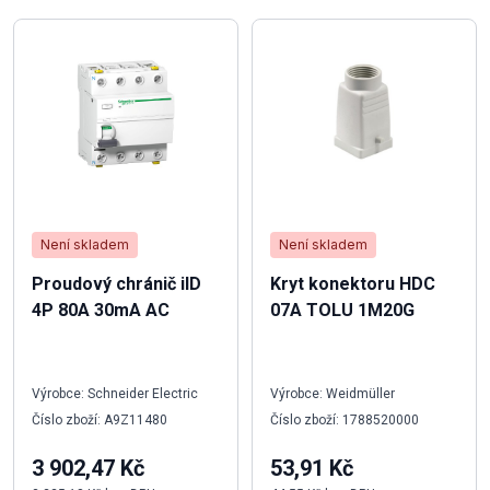
Není skladem
Není skladem
Proudový chránič iID
Kryt konektoru HDC
4P 80A 30mA AC
07A TOLU 1M20G
Výrobce: Schneider Electric
Výrobce: Weidmüller
Číslo zboží: A9Z11480
Číslo zboží: 1788520000
3 902,47 Kč
53,91 Kč