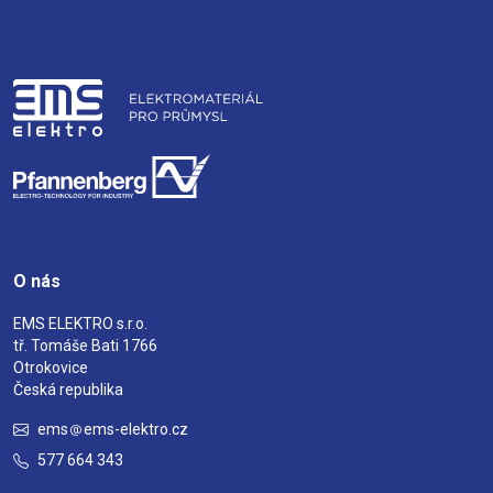
O nás
EMS ELEKTRO s.r.o.
tř. Tomáše Bati 1766
Otrokovice
Česká republika
ems
ems-elektro.cz
577 664 343