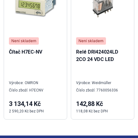
Není skladem
Není skladem
Čítač H7EC-NV
Relé DRI424024LD
2CO 24 VDC LED
Výrobce: OMRON
Výrobce: Weidmüller
Číslo zboží: H7ECNV
Číslo zboží: 7760056336
3 134,14 Kč
142,88 Kč
2 590,20 Kč bez DPH
118,08 Kč bez DPH