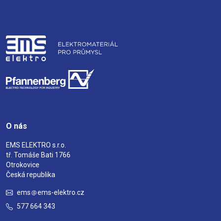
O nás
EMS ELEKTRO s.r.o.
tř. Tomáše Bati 1766
Otrokovice
Česká republika
ems
ems-elektro.cz
577 664 343