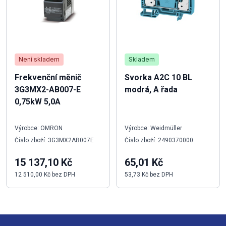
Není skladem
Skladem
Frekvenční měnič
Svorka A2C 10 BL
3G3MX2-AB007-E
modrá, A řada
0,75kW 5,0A
Výrobce: OMRON
Výrobce: Weidmüller
Číslo zboží: 3G3MX2AB007E
Číslo zboží: 2490370000
15 137,10 Kč
65,01 Kč
12 510,00 Kč bez DPH
53,73 Kč bez DPH