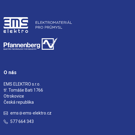
O nás
EMS ELEKTRO s.r.o.
tř. Tomáše Bati 1766
Otrokovice
Česká republika
ems
ems-elektro.cz
577 664 343