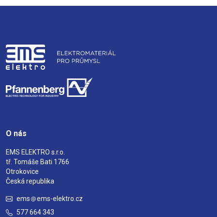
O nás
EMS ELEKTRO s.r.o.
tř. Tomáše Bati 1766
Otrokovice
Česká republika
ems
ems-elektro.cz
577 664 343