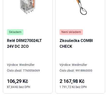
Skladem
Není skladem
Relé DRM270024LT
Zkoušečka COMBI
24V DC 2CO
CHECK
Výrobce: Weidmüller
Výrobce: Weidmüller
Číslo zboží: 7760056069
Číslo zboží: 9918860000
106,29 Kč
2 167,98 Kč
87,84 Kč bez DPH
1 791,72 Kč bez DPH