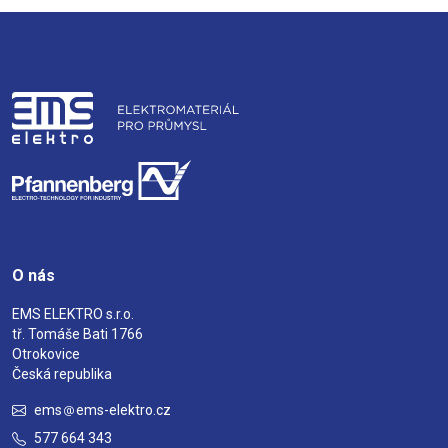
O nás
EMS ELEKTRO s.r.o.
tř. Tomáše Bati 1766
Otrokovice
Česká republika
ems
ems-elektro.cz
577 664 343