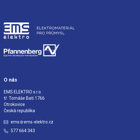
O nás
EMS ELEKTRO s.r.o.
tř. Tomáše Bati 1766
Otrokovice
Česká republika
ems
ems-elektro.cz
577 664 343