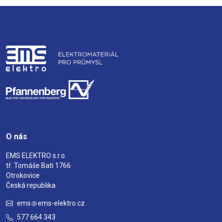
O nás
EMS ELEKTRO s.r.o.
tř. Tomáše Bati 1766
Otrokovice
Česká republika
ems
ems-elektro.cz
577 664 343