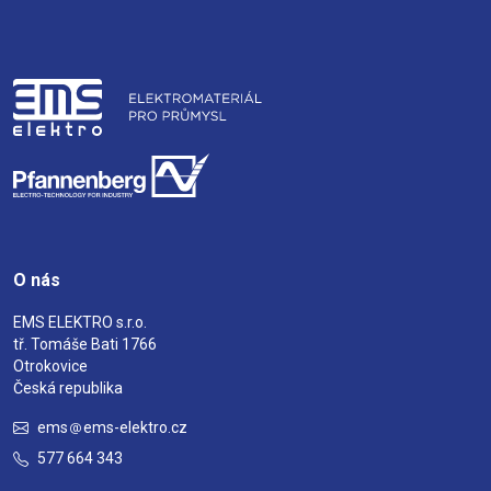
O nás
EMS ELEKTRO s.r.o.
tř. Tomáše Bati 1766
Otrokovice
Česká republika
ems
ems-elektro.cz
577 664 343