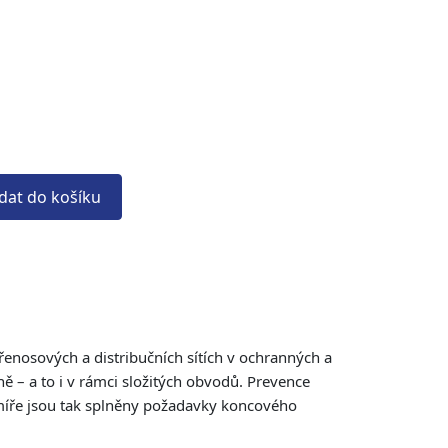
idat do košíku
nosových a distribučních sítích v ochranných a
 – a to i v rámci složitých obvodů. Prevence
 míře jsou tak splněny požadavky koncového