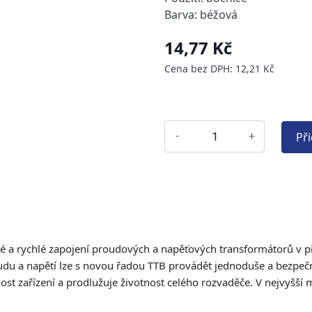
Barva: béžová
14,77 Kč
Cena bez DPH: 12,21 Kč
Př
-
+
a rychlé zapojení proudových a napěťových transformátorů v pře
udu a napětí lze s novou řadou TTB provádět jednoduše a bezpečně
t zařízení a prodlužuje životnost celého rozvaděče. V nejvyšší