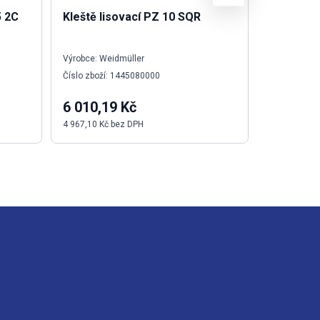
5 2C
Kleště lisovací PZ 10 SQR
Kleště li
Výrobce: Weidmüller
Výrobce: We
Číslo zboží: 1445080000
Číslo zboží:
6 010,19 Kč
8 110,8
4 967,10 Kč bez DPH
6 703,20 Kč