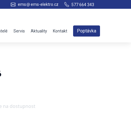
ems
ems-elektro.cz
577 664 343
Poptávka
telé
Servis
Aktuality
Kontakt
6
se na dostupnost