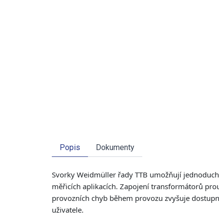
Popis
Dokumenty
Svorky Weidmüller řady TTB umožňují jednoduché 
měřicích aplikacích. Zapojení transformátorů pro
provozních chyb během provozu zvyšuje dostupnos
uživatele.