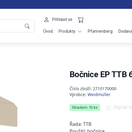
Přihlásit se
Úvod
Produkty
Pfannenberg
Dodava
Bočnice EP TTB 
Číslo zboží: 2710170000
Výrobce:
Weidmüller
Zeptat 
Skladem: 10 ks
Řada: TTB
Použití: bočnice