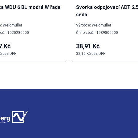
ka WDU 6 BL modrá W řada
Svorka odpojovací ADT 2.
šedá
: Weidmüller
Výrobce: Weidmüller
boží: 1020280000
Číslo zboží: 1989800000
7 Kč
38,91 Kč
č bez DPH
32,16 Kč bez DPH