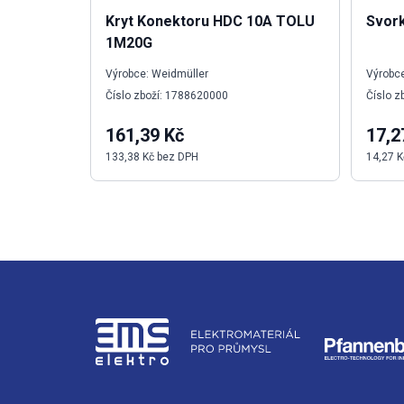
Kryt Konektoru HDC 10A TOLU
Svor
1M20G
Výrobce: Weidmüller
Výrobce
Číslo zboží: 1788620000
Číslo z
161,39 Kč
17,2
133,38 Kč bez DPH
14,27 K