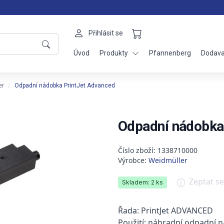
Přihlásit se
Úvod
Produkty
Pfannenberg
Dodava
er
Odpadní nádobka PrintJet Advanced
Odpadní nádobka
Číslo zboží: 1338710000
Výrobce:
Weidmüller
Zeptat s
Skladem: 2 ks
Řada: PrintJet ADVANCED
Použití: náhradní odpadní 