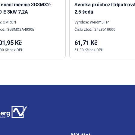
venční měěnič 3G3MX2-
Svorka průchozí třípatrov
0-E 3kW 7,2A
2.5 šedá
e: OMRON
Výrobce: Weidmüller
zboží: 3G3MX2A4030E
Číslo zboží: 2428510000
01,95 Kč
61,71 Kč
00 Kč bez DPH
51,00 Kč bez DPH