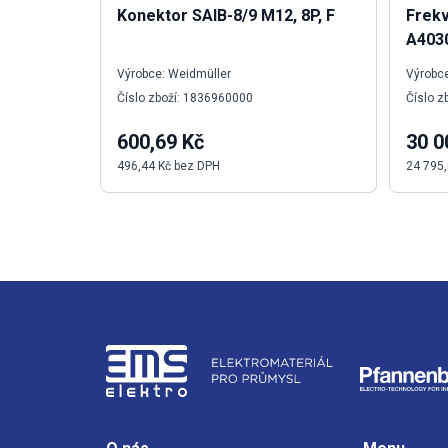
Konektor SAIB-8/9 M12, 8P, F
Frek
A403
Výrobce: Weidmüller
Výrobc
Číslo zboží: 1836960000
Číslo 
600,69 Kč
30 0
496,44 Kč bez DPH
24 795,