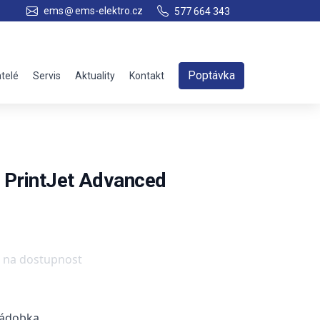
ems
ems-elektro.cz
577 664 343
Poptávka
telé
Servis
Aktuality
Kontakt
 PrintJet Advanced
e na dostupnost
nádobka