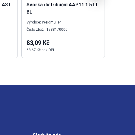
á A3T
Svorka distribuční AAP11 1.5 LI
interfac
BL
A
Výrobce: Weidmüller
Výrobce: We
Číslo zboží: 1988170000
Číslo zboží:
83,09 Kč
667,67 
68,67 Kč bez DPH
551,79 Kč b