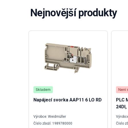
Nejnovější produkty
Skladem
Není 
Napájecí svorka AAP11 6 LO RD
PLC 
24DI,
Výrobce: Weidmüller
Výrobce
Číslo zboží: 1989780000
Číslo 