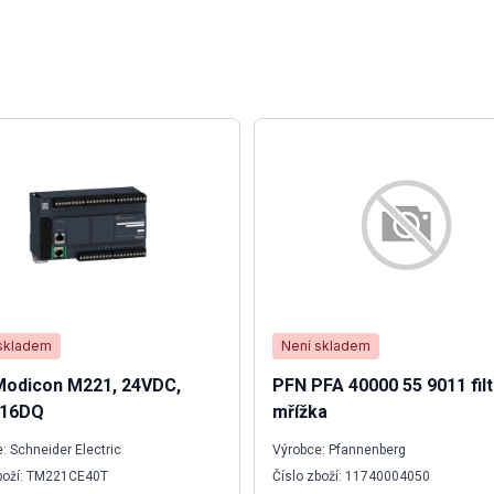
skladem
Není skladem
Modicon M221, 24VDC,
PFN PFA 40000 55 9011 filt
 16DQ
mřížka
: Schneider Electric
Výrobce: Pfannenberg
zboží: TM221CE40T
Číslo zboží: 11740004050