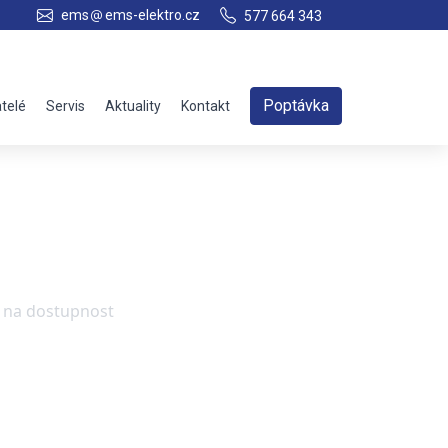
ems
ems-elektro.cz
577 664 343
Poptávka
telé
Servis
Aktuality
Kontakt
e na dostupnost