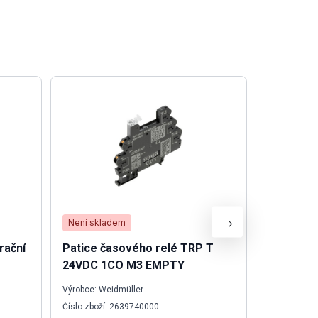
Není skladem
Není skla
rační
Patice časového relé TRP T
Relé DRI
24VDC 1CO M3 EMPTY
LED
Výrobce: Weidmüller
Výrobce: We
Číslo zboží: 2639740000
Číslo zboží: