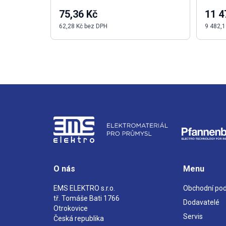
75,36 Kč
11 4
62,28 Kč bez DPH
9 482,1
O nás
Menu
EMS ELEKTRO s.r.o.
Obchodní po
tř. Tomáše Bati 1766
Dodavatelé
Otrokovice
Servis
Česká republika