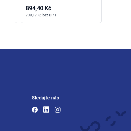
894,40 Kč
142,88 
739,17 Kč bez DPH
118,08 Kč b
Sledujte nás