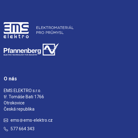
O nás
EMS ELEKTRO s.r.o.
tř. Tomáše Bati 1766
Otrokovice
Česká republika
ems
ems-elektro.cz
577 664 343