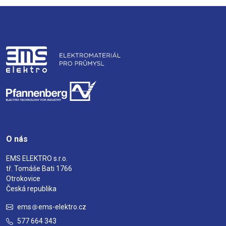
O nás
EMS ELEKTRO s.r.o.
tř. Tomáše Bati 1766
Otrokovice
Česká republika
ems
ems-elektro.cz
577 664 343