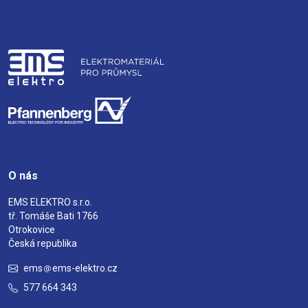
O nás
EMS ELEKTRO s.r.o.
tř. Tomáše Bati 1766
Otrokovice
Česká republika
ems
ems-elektro.cz
577 664 343