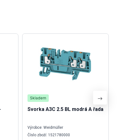
Skladem
Není skla
-
Svorka A3C 2.5 BL modrá A řada
UV20-B-I
Výrobce: Weidmüller
Výrobce: We
Číslo zboží: 1521780000
Číslo zboží: