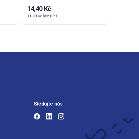
14,40 Kč
45 769,
11,90 Kč bez DPH
37 826,10 K
Sledujte nás