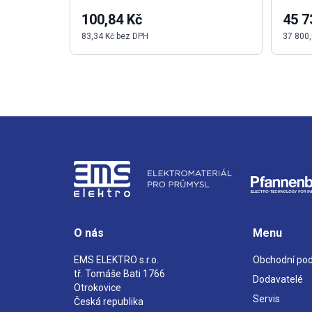
100,84 Kč
45 7
83,34 Kč bez DPH
37 800,
O nás
Menu
EMS ELEKTRO s.r.o.
Obchodní po
tř. Tomáše Bati 1766
Dodavatelé
Otrokovice
Servis
Česká republika