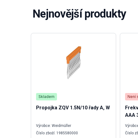
Nejnovější produkty
Skladem
Není 
Propojka ZQV 1.5N/10 řady A, W
Frek
AAA 
Výrobce: Weidmüller
Výrobc
Číslo zboží: 1985580000
Číslo z