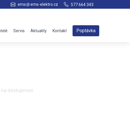
ems
ems-elektro.cz
577 664 343
Poptávka
telé
Servis
Aktuality
Kontakt
e na dostupnost