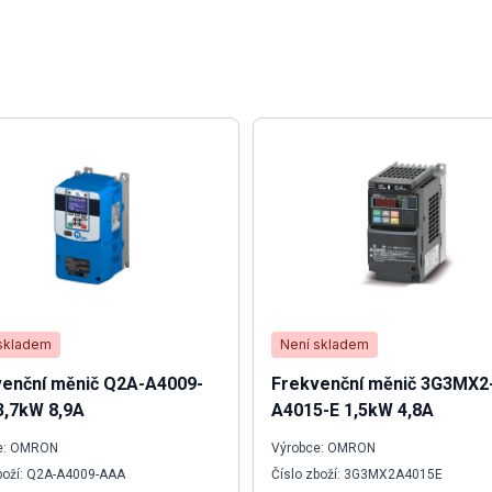
skladem
Není skladem
venční měnič Q2A-A4009-
Frekvenční měnič 3G3MX2
3,7kW 8,9A
A4015-E 1,5kW 4,8A
e: OMRON
Výrobce: OMRON
boží: Q2A-A4009-AAA
Číslo zboží: 3G3MX2A4015E