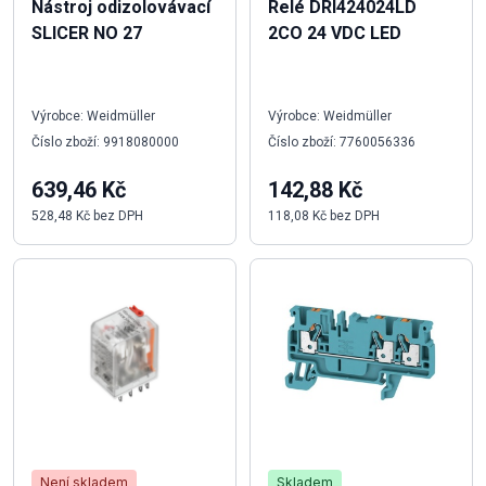
Nástroj odizolovávací
Relé DRI424024LD
SLICER NO 27
2CO 24 VDC LED
Výrobce: Weidmüller
Výrobce: Weidmüller
Číslo zboží: 9918080000
Číslo zboží: 7760056336
639,46 Kč
142,88 Kč
528,48 Kč bez DPH
118,08 Kč bez DPH
Není skladem
Skladem