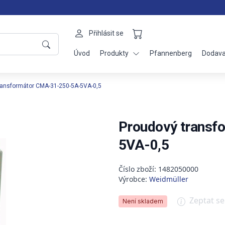
Přihlásit se
Úvod
Produkty
Pfannenberg
Dodava
ransformátor CMA-31-250-5A-5VA-0,5
Proudový transf
5VA-0,5
Číslo zboží: 1482050000
Výrobce:
Weidmüller
Zeptat s
Není skladem