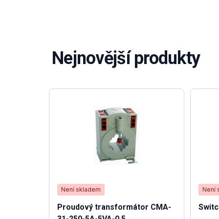
Nejnovější produkty
Není skladem
Není 
Proudový transformátor CMA-
Swit
31-250-5A-5VA-0,5