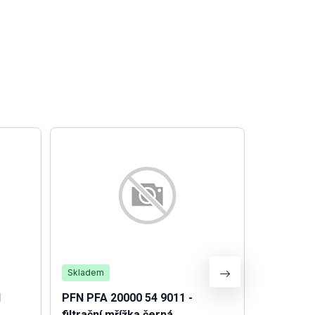
Skladem
Není skla
1
PFN PFA 20000 54 9011 -
Relé Zel
filtrační mřížka černá
230V AC