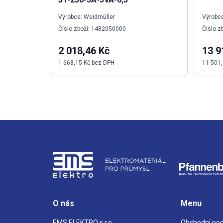
Výrobce: Weidmüller
Výrobce
Číslo zboží: 1482050000
Číslo z
2 018,46 Kč
13 9
1 668,15 Kč bez DPH
11 501,
O nás
Menu
EMS ELEKTRO s.r.o.
Obchodní po