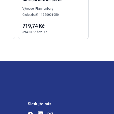
Výrobce: Pfannenberg
Výrobce: Sch
Číslo zboží: 11720001050
Číslo zboží
719,74 Kč
8 474,7
594,83 Kč bez DPH
7 003,92 Kč
Sledujte nás