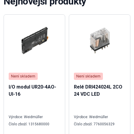
Nejnovější produkty
Není skladem
Není skladem
I/O modul UR20-4AO-
Relé DRI424024L 2CO
UI-16
24 VDC LED
Výrobce: Weidmüller
Výrobce: Weidmüller
Číslo zboží: 1315680000
Číslo zboží: 7760056329