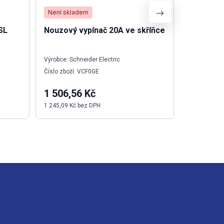
Není skladem
Skladem
SL
Nouzový vypínač 20A ve skříňce
Propojka
Výrobce: Schneider Electric
Výrobce: We
Číslo zboží: VCF0GE
Číslo zboží:
1 506,56 Kč
15,49 K
1 245,09 Kč bez DPH
12,80 Kč be