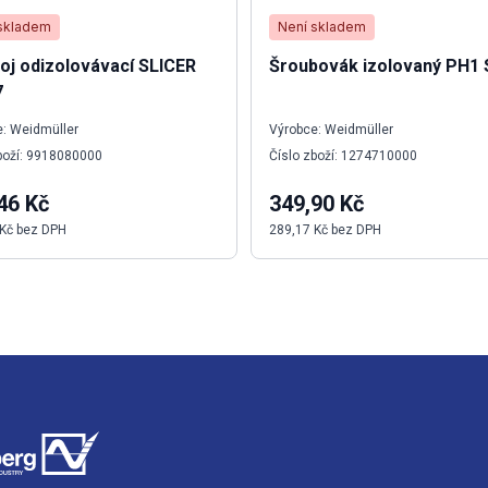
skladem
Není skladem
oj odizolovávací SLICER
Šroubovák izolovaný PH1 
7
: Weidmüller
Výrobce: Weidmüller
boží: 9918080000
Číslo zboží: 1274710000
46 Kč
349,90 Kč
 Kč bez DPH
289,17 Kč bez DPH