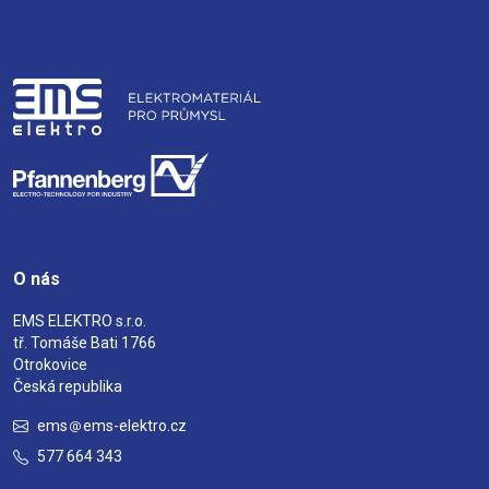
O nás
EMS ELEKTRO s.r.o.
tř. Tomáše Bati 1766
Otrokovice
Česká republika
ems
ems-elektro.cz
577 664 343