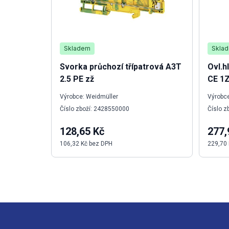
Skladem
Skla
Svorka průchozí třípatrová A3T
Ovl.h
2.5 PE zž
CE 1
Výrobce: Weidmüller
Výrobce
Číslo zboží: 2428550000
Číslo z
128,65 Kč
277,
106,32 Kč bez DPH
229,70