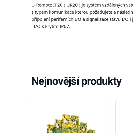
U-Remote IP20 ( UR20 ) je systém vzdálených vstu
s typem komunikace kterou požadujete a následně
připojení periferních I/O a signalizace stavu I/O 
i I/O s krytím IP67.
Nejnovější produkty