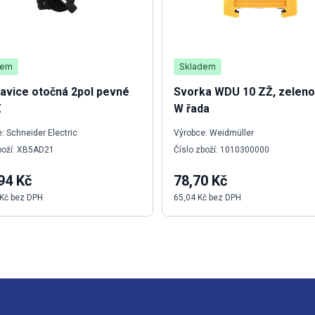
dem
Skladem
lavice otočná 2pol pevné
Svorka WDU 10 ZŽ, zeleno
Z
W řada
: Schneider Electric
Výrobce: Weidmüller
boží: XB5AD21
Číslo zboží: 1010300000
94 Kč
78,70 Kč
 Kč bez DPH
65,04 Kč bez DPH