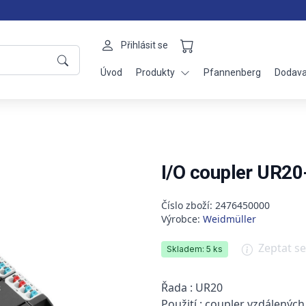
Přihlásit se
Úvod
Produkty
Pfannenberg
Dodava
I/O coupler UR
Číslo zboží: 2476450000
Výrobce:
Weidmüller
Zeptat s
Skladem: 5 ks
Řada : UR20
Použití : coupler vzdálenýc