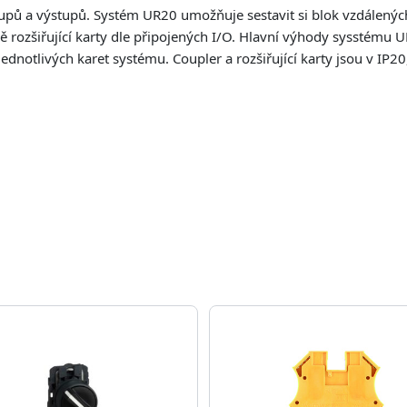
pů a výstupů. Systém UR20 umožňuje sestavit si blok vzdálených I
 rozšiřující karty dle připojených I/O. Hlavní výhody sysstému 
i jednotlivých karet systému. Coupler a rozšiřující karty jsou v IP