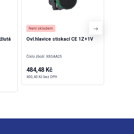
Není skladem
Není skla
žlutá
Ovl.hlavice stiskací CE 1Z+1V
Frekvenč
A4015-E 
Číslo zboží: XB5AA25
Výrobce: O
Číslo zboží
484,48 Kč
24 339,
400,40 Kč bez DPH
20 115,00 K