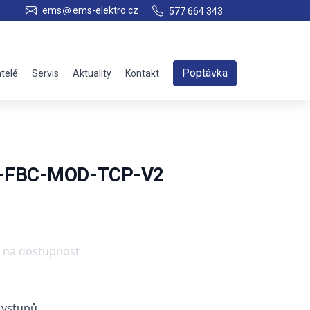
ems
ems-elektro.cz
577 664 343
Poptávka
telé
Servis
Aktuality
Kontakt
20-FBC-MOD-TCP-V2
e na dostupnost
h vstupů