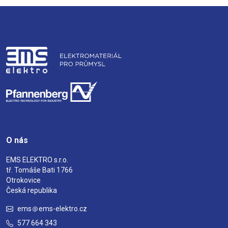
O nás
EMS ELEKTRO s.r.o.
tř. Tomáše Bati 1766
Otrokovice
Česká republika
ems
ems-elektro.cz
577 664 343