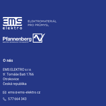
O nás
EMS ELEKTRO s.r.o.
tř. Tomáše Bati 1766
Otrokovice
Česká republika
ems
ems-elektro.cz
577 664 343