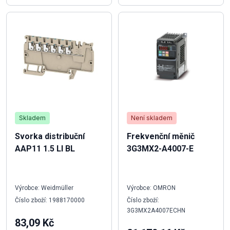
Skladem
Není skladem
Svorka distribuční
Frekvenční měnič
AAP11 1.5 LI BL
3G3MX2-A4007-E
Výrobce: Weidmüller
Výrobce: OMRON
Číslo zboží: 1988170000
Číslo zboží:
3G3MX2A4007ECHN
83,09 Kč