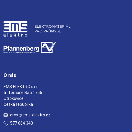
O nás
EMS ELEKTRO s.r.o.
tř. Tomáše Bati 1766
Otrokovice
Česká republika
ems
ems-elektro.cz
577 664 343