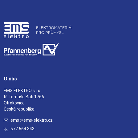
O nás
EMS ELEKTRO s.r.o.
tř. Tomáše Bati 1766
Otrokovice
Česká republika
ems
ems-elektro.cz
577 664 343