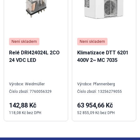
Není skladem
Není skladem
Relé DRI424024L 2CO
Klimatizace DTT 6201
24 VDC LED
400V 2~ MC 7035
Výrobce: Weidmüller
Výrobce: Pfannenberg
Číslo zboží: 7760056329
Číslo zboží: 13256279055
142,88 Kč
63 954,66 Kč
118,08 Kč bez DPH
52 855,09 Kč bez DPH