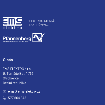
O nás
EMS ELEKTRO s.r.o.
tř. Tomáše Bati 1766
Otrokovice
Česká republika
ems
ems-elektro.cz
577 664 343